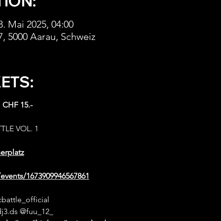
TION:
8. Mai 2025, 04:00
7, 5000 Aarau, Schweiz
KETS:
 CHF 15.-
TLE VOL. 1
erplatz
events/1673909946567861
attle_official  
j3.ds @fuu_12_