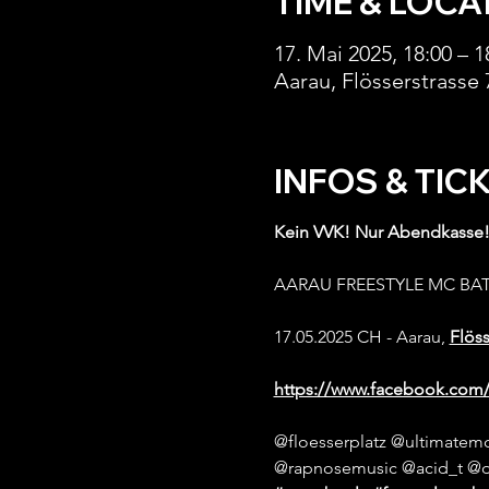
TIME & LOCA
17. Mai 2025, 18:00 – 1
Aarau, Flösserstrasse 
INFOS & TIC
Kein VVK! Nur Abendkasse!
AARAU FREESTYLE MC BAT
17.05.2025 CH - Aarau, 
Flöss
https://www.facebook.com/
@floesserplatz @ultimatemcb
@rapnosemusic @acid_t @d