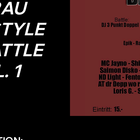
AU
TYLE
TTLE
. 1