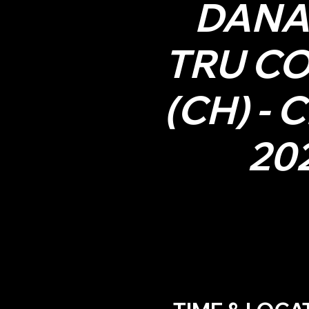
DANA
TRU C
(CH) - 
20