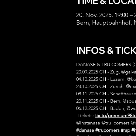
TIME & LOCA
20. Nov. 2025, 19:00 – 
Bern, Hauptbahnhof, 
INFOS & TIC
DANASE & TRU COMERS (CH
20.09.2025 CH - Zug, @galv
04.10.2025 CH - Luzern, @k
23.10.2025 CH - Zürich, @exi
08.11.2025 CH - Schaffhaus
20.11.2025 CH - Bern, @sous
06.12.2025 CH - Baden, @w
 Tickets: 
tix.to/premium98t
@instanase @tru_comers @c
#danase
#trucomers
#rap
#