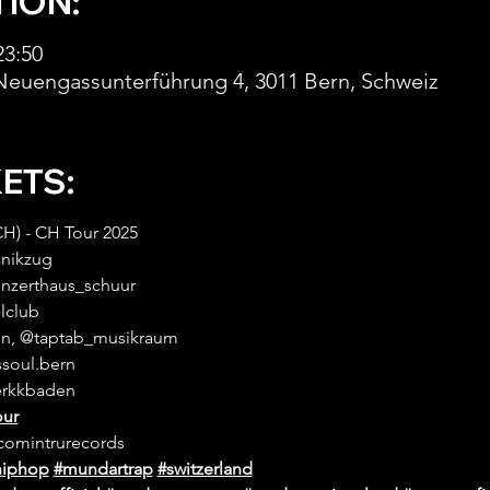
TION:
23:50
Neuengassunterführung 4, 3011 Bern, Schweiz
KETS:
) - CH Tour 2025
anikzug 
onzerthaus_schuur 
lclub 
en, @taptab_musikraum 
soul.bern 
erkkbaden 
our
omintrurecords 
hiphop
#mundartrap
#switzerland