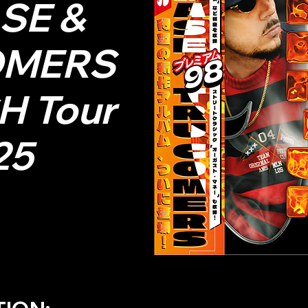
SE &
OMERS
CH Tour
25