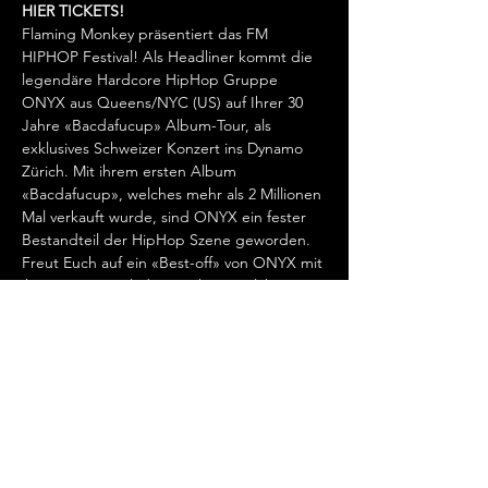
HIER TICKETS!
Flaming Monkey präsentiert das FM 
HIPHOP Festival! Als Headliner kommt die 
legendäre Hardcore HipHop Gruppe 
ONYX aus Queens/NYC (US) auf Ihrer 30 
Jahre «Bacdafucup» Album-Tour, als 
exklusives Schweizer Konzert ins Dynamo 
Zürich. Mit ihrem ersten Album 
«Bacdafucup», welches mehr als 2 Millionen 
Mal verkauft wurde, sind ONYX ein fester 
Bestandteil der HipHop Szene geworden. 
Freut Euch auf ein «Best-off» von ONYX mit 
ihrer energiegeladenen Show, welche in 
der HipHop-Szene einzigartig ist. Als 
Special Guests mit auf Tour sind: Jonny 
Vulgar (US) & JD Era (CA). Als Support 
kommen: Sean Strange (US), Starrlight 
(NL/CH), Yaw Boso & DJ Jesaya (Operation 
Hope), und die DJ's L-Way & E-Web. Host 
an diesem Event ist: Jonny Ive von 
HipHopZoo.   