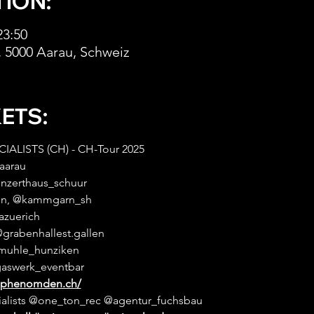
TION:
23:50
8, 5000 Aarau, Schweiz
KETS:
LISTS (CH) - CH-Tour 2025
aarau 
onzerthaus_schuur 
sen, @kammgarn_sh 
azuerich 
@grabenhallest.gallen 
@muhle_hunziken 
gaswerk_eventbar 
w.phenomden.ch/
lists @one_ton_rec @agentur_fuchsbau 