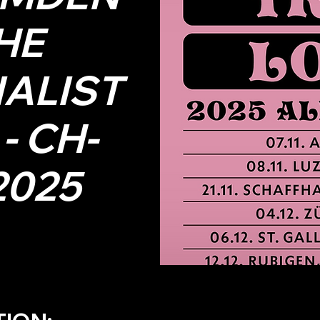
HE
ALIST
 - CH-
2025