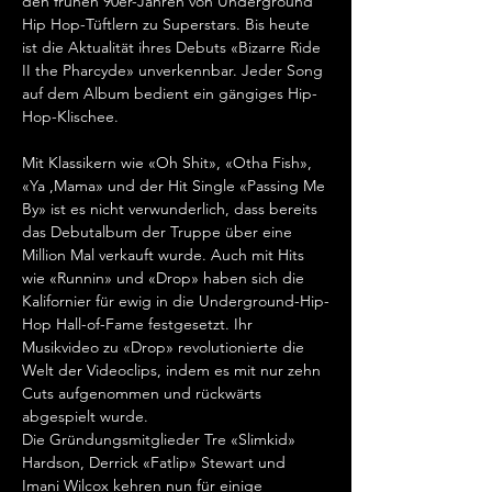
den frühen 90er-Jahren von Underground 
Hip Hop-Tüftlern zu Superstars. Bis heute 
ist die Aktualität ihres Debuts «Bizarre Ride 
II the Pharcyde» unverkennbar. Jeder Song 
auf dem Album bedient ein gängiges Hip-
Hop-Klischee.

Mit Klassikern wie «Oh Shit», «Otha Fish», 
«Ya ,Mama» und der Hit Single «Passing Me 
By» ist es nicht verwunderlich, dass bereits 
das Debutalbum der Truppe über eine 
Million Mal verkauft wurde. Auch mit Hits 
wie «Runnin» und «Drop» haben sich die 
Kalifornier für ewig in die Underground-Hip-
Hop Hall-of-Fame festgesetzt. Ihr 
Musikvideo zu «Drop» revolutionierte die 
Welt der Videoclips, indem es mit nur zehn 
Cuts aufgenommen und rückwärts 
abgespielt wurde.
Die Gründungsmitglieder Tre «Slimkid» 
Hardson, Derrick «Fatlip» Stewart und 
Imani Wilcox kehren nun für einige 