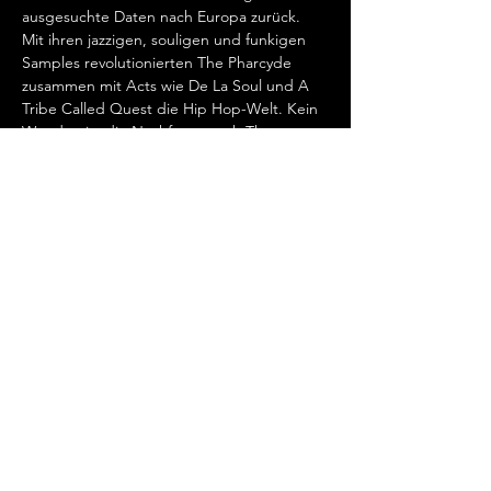
ausgesuchte Daten nach Europa zurück. 
Mit ihren jazzigen, souligen und funkigen 
Samples revolutionierten The Pharcyde 
zusammen mit Acts wie De La Soul und A 
Tribe Called Quest die Hip Hop-Welt. Kein 
Wunder, ist die Nachfrage nach The 
Pharcyde ungebrochen - ihre letzte 
Europatour war restlos ausverkauft.
@thepharcydelives @slimkid3 @imani_can 
@ilovefatlip @season.five

#thepharcyde
#rap
#hiphop
#usa
#europeantour
#rapdates
#rapdatesnet
#rapdatesofficial
#rapdateseurope
#rapdateswitzerland
#europesfinest
#eventagenda
#eventguide
#livemusic
#concert
#tourdates
#hiphopevents
#rapevents
#urbanevents
#festivals
#openairs
#network
#eventpromotion
#eventpromoter
#europe