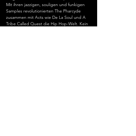
Mit ihren jazzigen, souligen und funkigen 
Samples revolutionierten The Pharcyde 
zusammen mit Acts wie De La Soul und A 
Tribe Called Quest die Hip Hop-Welt. Kein 
Wunder, ist die Nachfrage nach The 
Pharcyde ungebrochen - ihre letzte 
Europatour war restlos ausverkauft.
@thepharcydelives @slimkid3 @imani_can 
@ilovefatlip @season.five  
#thepharcyde
#rap
#hiphop
#usa
#europeantour
#rapdates
#rapdatesnet
#rapdatesofficial
#rapdateseurope
#rapdateswitzerland
#europesfinest
#eventagenda
#eventguide
#livemusic
#concert
#tourdates
#hiphopevents
#rapevents
#urbanevents
#festivals
#openairs
#network
#eventpromotion
#eventpromoter
#europe