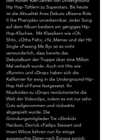
den frühen 90er-Jahren von Underground 
Hip Hop-Tüftlern zu Superstars. Bis heute 
ist die Aktualität ihres Debuts «Bizarre Ride 
II the Pharcyde» unverkennbar. Jeder Song 
auf dem Album bedient ein gängiges Hip-
Hop-Klischee.  Mit Klassikern wie «Oh 
Shit», «Otha Fish», «Ya ,Mama» und der Hit 
Single «Passing Me By» ist es nicht 
verwunderlich, dass bereits das 
Debutalbum der Truppe über eine Million 
Mal verkauft wurde. Auch mit Hits wie 
«Runnin» und «Drop» haben sich die 
Kalifornier für ewig in die Underground-Hip-
Hop Hall-of-Fame festgesetzt. Ihr 
Musikvideo zu «Drop» revolutionierte die 
Welt der Videoclips, indem es mit nur zehn 
Cuts aufgenommen und rückwärts 
abgespielt wurde. Die 
Gründungsmitglieder Tre «Slimkid» 
Hardson, Derrick «Fatlip» Stewart und 
Imani Wilcox kehren nun für einige 
ausgesuchte Daten nach Europa zurück. 