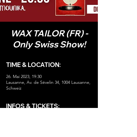
WAX TAILOR (FR) -
Only Swiss Show!
TIME & LOCATION:
26. Mai 2023, 19:30
Lausanne, Av. de Sévelin 34, 1004 Lausanne,
Schweiz
INFOS & TICKETS:
HIER TICKETS!